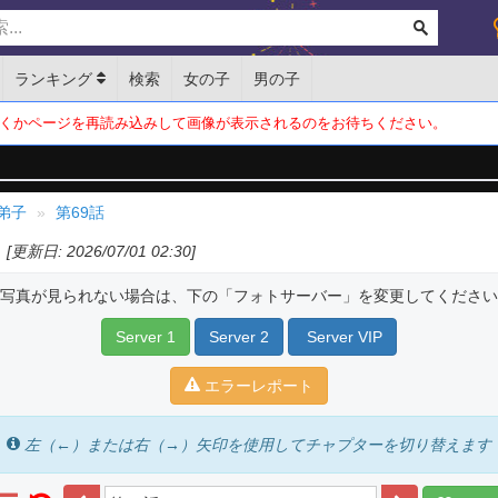
ランキング
検索
女の子
男の子
くかページを再読み込みして画像が表示されるのをお待ちください。
弟子
第69話
[更新日: 2026/07/01 02:30]
写真が見られない場合は、下の「フォトサーバー」を変更してください
Server 1
Server 2
Server VIP
エラーレポート
左（←）または右（→）矢印を使用してチャプターを切り替えます