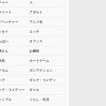
チャー
メ,
スリート
アダルト
ドベンチャー
アニメ化
ッセイ
エッチ
っぱい
オフィス
姉さん
お嬢様
色気
カードゲーム
クヨム
ガンアクション
ャグ
ギャグ・コメディ
ャグ・コメディー
ギャル
ャンブル
くらし・生活