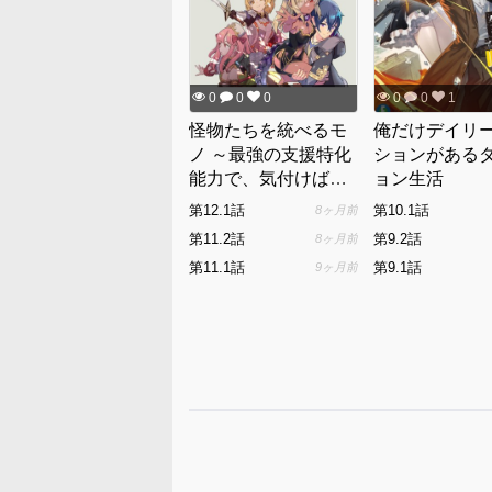
0
0
0
0
0
1
怪物たちを統べるモ
俺だけデイリ
ノ ～最強の支援特化
ションがある
能力で、気付けば世
ョン生活
界最強パーティー
第12.1話
第10.1話
8ヶ月前
に！～
第11.2話
第9.2話
8ヶ月前
第11.1話
第9.1話
9ヶ月前