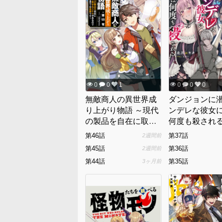
0
0
1
0
0
0
無敵商人の異世界成
ダンジョンに
り上がり物語 ～現代
ンデレな彼女
の製品を自在に取り
何度も殺され
寄せるスキルがある
第46話
第37話
2週間前
ので異世界では楽勝
第45話
第36話
2週間前
です～
第44話
第35話
3ヶ月前