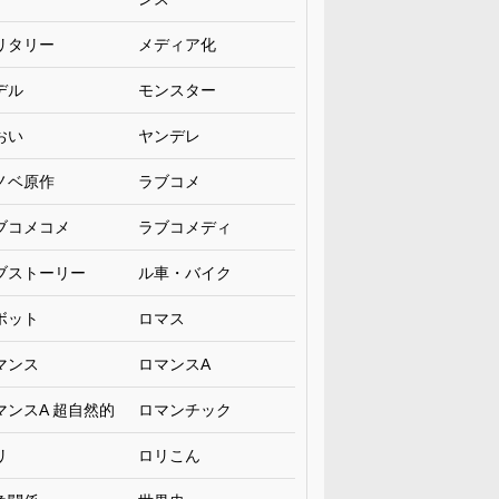
リタリー
メディア化
デル
モンスター
おい
ヤンデレ
ノベ原作
ラブコメ
ブコメコメ
ラブコメディ
ブストーリー
ル車・バイク
ボット
ロマス
マンス
ロマンスA
マンスA 超自然的
ロマンチック
リ
ロリこん