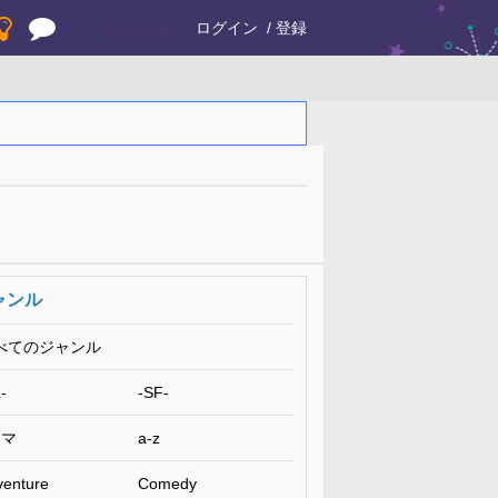
ログイン
登録
ャンル
べてのジャンル
-
-SF-
コマ
a-z
venture
Comedy