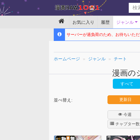
お気に入り
履歴
ジャンル
サーバーが過負荷のため、お待ちいただ
ホームページ
ジャンル
チート
漫画の
すべて
更新日
並べ替え:
今週
チャプター数