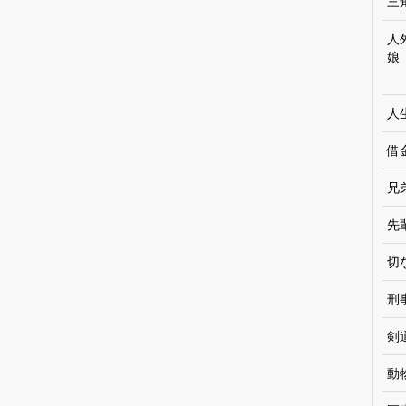
三
人
娘
人
借
兄
先
切
刑
剣
動