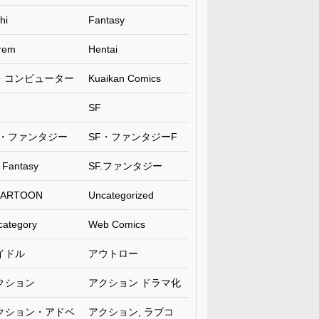
hi
Fantasy
rem
Hentai
T・コンピューター
Kuaikan Comics
SF
F・ファンタジー
SF・ファンタジーF
 Fantasy
SF.ファンタジー
ARTOON
Uncategorized
category
Web Comics
イドル
アウトロー
クション
アクション ドラマ化
クション・アドベ
アクション, ラブコ