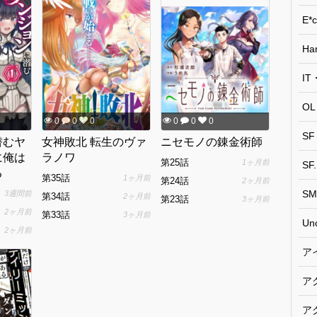
E*c
Ha
I
OL
0
0
0
0
0
0
S
潜むヤ
女神敗北 転生のヴァ
ニセモノの錬金術師
に俺は
ラノワ
第25話
1ヶ月前
SF.
る
第35話
1ヶ月前
第24話
2ヶ月前
SM
3週間前
第34話
2ヶ月前
第23話
3ヶ月前
2ヶ月前
第33話
3ヶ月前
Un
2ヶ月前
ア
ア
ア