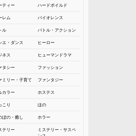
ーティー
ハードボイルド
ーレム
バイオレンス
トル
バトル・アクション
レエ・ダンス
ヒーロー
ジネス
ヒューマンドラマ
ァタシー
ファッション
ァミリー・子育て
ファンタジー
ルカラー
ホステス
っこり
ほの
のぼの・癒し
ホラー
ステリー
ミステリー・サスペ
ンス