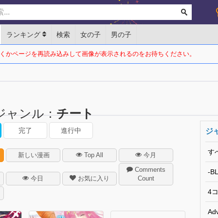
ランキング
検索
女の子
男の子
くかページを再読み込みして画像が表示されるのをお待ちください。
ジャンル：
チート
完了
進行中
ジ
す
新しい漫画
Top All
今月
Comments
-BL
今日
お気に入り
Count
4
Ad