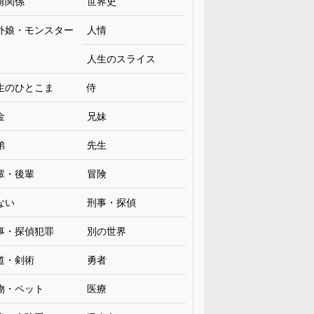
角関係
世界史
外娘・モンスター
人情
人生のスライス
生のひとこま
侍
金
兄妹
弟
先生
輩・後輩
冒険
ない
刑事・探偵
事・探偵犯罪
別の世界
道・剣術
勇者
物・ペット
医療