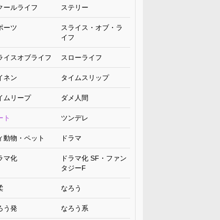
クールライフ
ステリー
ポーツ
スライス・オブ・ラ
イフ
ライスオブライフ
スローライフ
イネン
タイムスリップ
イムリープ
ダメ人間
ート
ツンデレ
ィ動物・ペット
ドラマ
ラマ化
ドラマ化 SF・ファン
タジーF
柔
なろう
ろう発
なろう系