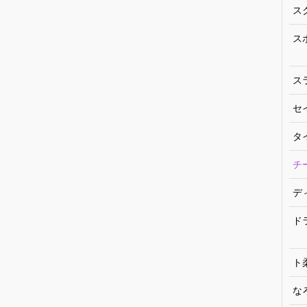
ス
ス
ス
セ
タ
チ
デ
ド
ト
な