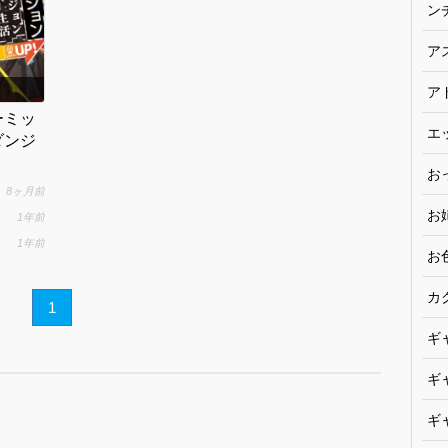
ン
ア
ア
ーミッ
エ
ダンジ
お
8ヶ月前
お
1年前
1年前
お
カ
1
ギ
ギ
ギ