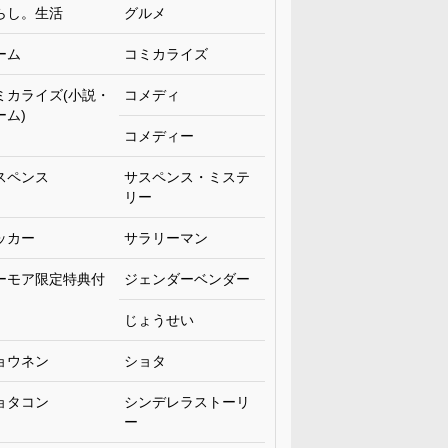
らし。生活
グルメ
ーム
コミカライズ
ミカライズ(小説・
コメディ
ーム)
コメディー
スペンス
サスペンス・ミステ
リー
ッカー
サラリーマン
ーモア限定特典付
ジェンダーベンダー
じょうせい
ョウネン
ショタ
ョタコン
シンデレラストーリ
ー