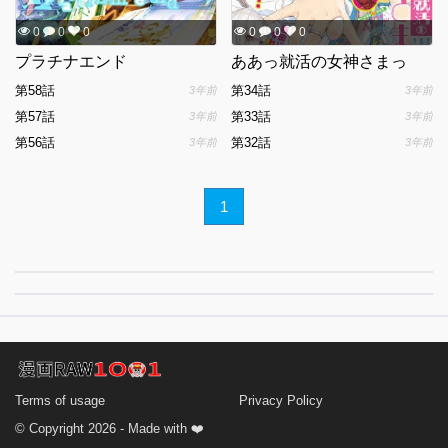
0
0
0
0
0
0
プラチナエンド
ああっ就活の女神さまっ
第58話
第34話
3年前
3年前
第57話
第33話
3年前
3年前
第56話
第32話
3年前
3年前
1
Terms of usage
Privacy Policy
© Copyright 2026 - Made with ❤️