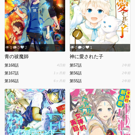
0
0
2
0
0
1
青の祓魔師
神に愛された子
第168話
第57話
4日前
2年前
第167話
第56話
1ヶ月前
2年前
第166話
第55話
6ヶ月前
2年前