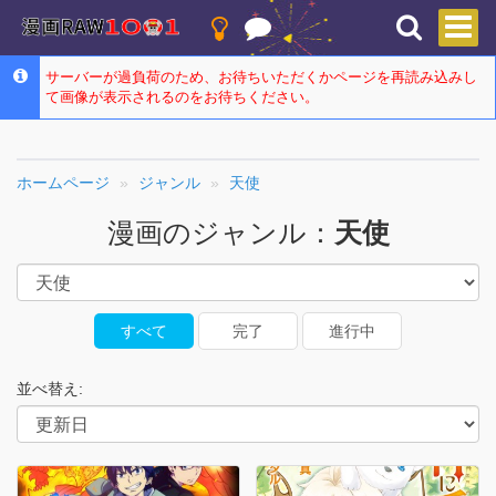
サーバーが過負荷のため、お待ちいただくかページを再読み込みし
て画像が表示されるのをお待ちください。
ホームページ
ジャンル
天使
漫画のジャンル：
天使
すべて
完了
進行中
並べ替え: