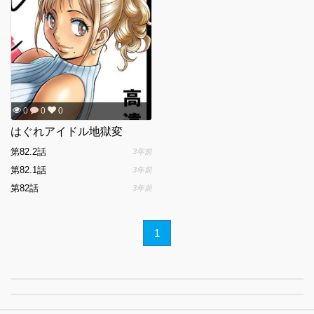
0
0
0
はぐれアイドル地獄変
第82.2話
3年前
第82.1話
3年前
第82話
3年前
1