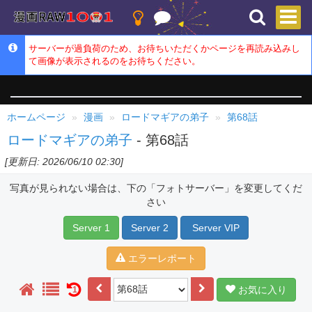
サーバーが過負荷のため、お待ちいただくかページを再読み込みし
て画像が表示されるのをお待ちください。
ホームページ
漫画
ロードマギアの弟子
第68話
ロードマギアの弟子
- 第68話
[更新日: 2026/06/10 02:30]
写真が見られない場合は、下の「フォトサーバー」を変更してくだ
さい
Server 1
Server 2
Server VIP
エラーレポート
お気に入り
1