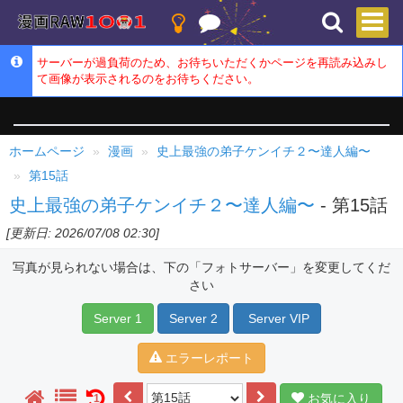
サーバーが過負荷のため、お待ちいただくかページを再読み込みし
て画像が表示されるのをお待ちください。
ホームページ
漫画
史上最強の弟子ケンイチ２〜達人編〜
第15話
史上最強の弟子ケンイチ２〜達人編〜
- 第15話
[更新日: 2026/07/08 02:30]
写真が見られない場合は、下の「フォトサーバー」を変更してくだ
さい
Server 1
Server 2
Server VIP
エラーレポート
お気に入り
1