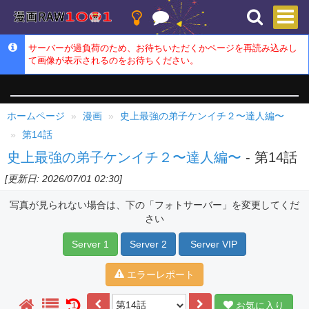
サーバーが過負荷のため、お待ちいただくかページを再読み込みし
て画像が表示されるのをお待ちください。
ホームページ
漫画
史上最強の弟子ケンイチ２〜達人編〜
第14話
史上最強の弟子ケンイチ２〜達人編〜
- 第14話
[更新日: 2026/07/01 02:30]
写真が見られない場合は、下の「フォトサーバー」を変更してくだ
さい
Server 1
Server 2
Server VIP
エラーレポート
お気に入り
1