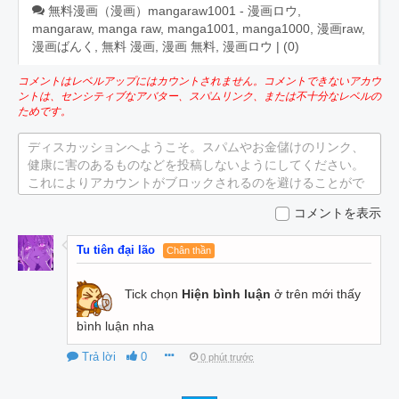
無料漫画（漫画）mangaraw1001 - 漫画ロウ,
mangaraw, manga raw, manga1001, manga1000, 漫画raw,
漫画ばんく, 無料 漫画, 漫画 無料, 漫画ロウ | (
0
)
コメントはレベルアップにはカウントされません。コメントできないアカウ
ントは、センシティブなアバター、スパムリンク、または不十分なレベルの
ためです。
ディスカッションへようこそ。スパムやお金儲けのリンク、
健康に害のあるものなどを投稿しないようにしてください。
これによりアカウントがブロックされるのを避けることがで
きます。
コメントを表示
Tu tiên đại lão
Chân thần
Tick chọn
Hiện bình luận
ở trên mới thấy
bình luận nha
Trả lời
0
0 phút trước