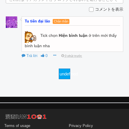
きます。
コメントを表示
Tu tiên đại lão
Chân thần
Tick chọn
Hiện bình luận
ở trên mới thấy
bình luận nha
Trả lời
0
0 phút trước
undefined
Terms of usage
Privacy Policy