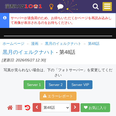
サーバーが過負荷のため、お待ちいただくかページを再読み込みし
て画像が表示されるのをお待ちください。
ホームページ
漫画
黒月のイェルクナハト
第48話
黒月のイェルクナハト
- 第48話
[更新日: 2026/05/27 12:30]
写真が見られない場合は、下の「フォトサーバー」を変更してくだ
さい
Server 1
Server 2
Server VIP
エラーレポート
お気に入り
1