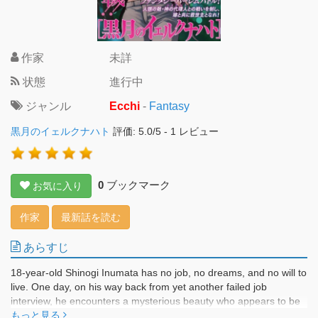
作家
未詳
状態
進行中
ジャンル
Ecchi
-
Fantasy
黒月のイェルクナハト
評価:
5.0
/
5
-
1
レビュー
0
ブックマーク
お気に入り
作家
最新話を読む
あらすじ
18-year-old Shinogi Inumata has no job, no dreams, and no will to
live. One day, on his way back from yet another failed job
interview, he encounters a mysterious beauty who appears to be
a malicious spirit — Jelknacht Finsternis. Her demand is simple,
もっと見る