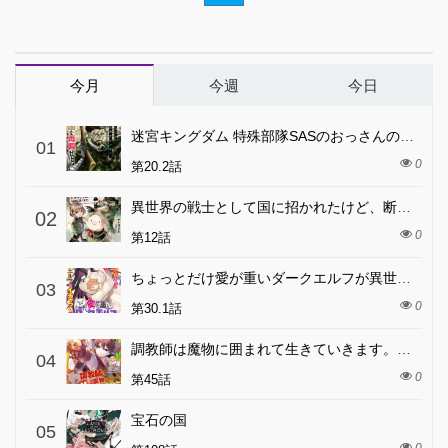
今月
今週
今日
迷宮キングダム 特殊部隊SASのおっさんの異世界ダンジョンサバイバルマニュアル!
01
0
第20.2話
異世界の戦士として国に招かれたけど、断って兵士から始める事にした
02
0
第12話
ちょっとだけ愛が重いダークエルフが異世界から追いかけてきた
03
0
第30.1話
調教師は魔物に囲まれて生きていきます。～勇者パーティーに置いていかれたけど、伝説の魔物と出会い最強になってた～
04
0
第45話
宝石の国
05