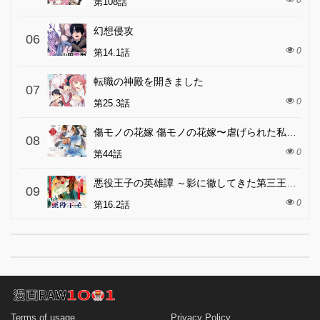
0
第108話
幻想侵攻
06
0
第14.1話
転職の神殿を開きました
07
0
第25.3話
傷モノの花嫁 傷モノの花嫁〜虐げられた私が、皇國の鬼神に見初められた理由〜 傷モノの花嫁 〜虐げられた私が、皇國の鬼神に見初められた理由〜
08
0
第44話
悪役王子の英雄譚 ～影に徹してきた第三王子、婚約破棄された公爵令嬢を引き取ったので本気を出してみた～
09
0
第16.2話
Terms of usage
Privacy Policy