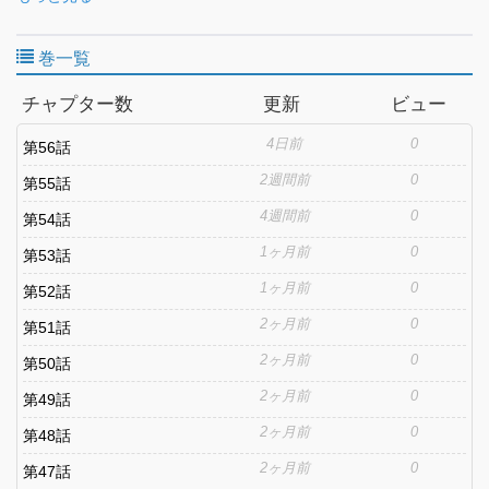
yet terrifying: “Marry me, or die here and now.” Suddenly dragged
into a battle against humanity’s enemies — the Highlanders,
巻一覧
agents of the gods — Shinogi must fight for survival and salvation.
With Jelknacht, his overwhelmingly powerful and emotionally stoic
チャプター数
更新
ビュー
(yet secretly doting) new bride at his side, he’s destined to
become the savior of the world!? Thus begins a battle fantasy
4日前
0
第56話
overflowing with affection from the strongest cool-dere bride!
2週間前
0
第55話
4週間前
0
第54話
1ヶ月前
0
第53話
1ヶ月前
0
第52話
2ヶ月前
0
第51話
2ヶ月前
0
第50話
2ヶ月前
0
第49話
2ヶ月前
0
第48話
2ヶ月前
0
第47話