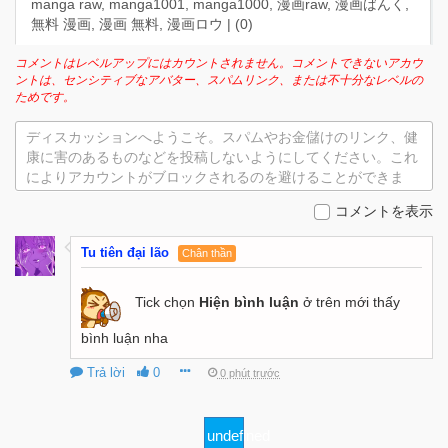
manga raw, manga1001, manga1000, 漫画raw, 漫画ばんく,
無料 漫画, 漫画 無料, 漫画ロウ | (
0
)
コメントはレベルアップにはカウントされません。コメントできないアカウ
ントは、センシティブなアバター、スパムリンク、または不十分なレベルの
ためです。
ディスカッションへようこそ。スパムやお金儲けのリンク、健
康に害のあるものなどを投稿しないようにしてください。これ
によりアカウントがブロックされるのを避けることができま
す。
コメントを表示
Tu tiên đại lão
Chân thần
Tick chọn
Hiện bình luận
ở trên mới thấy
bình luận nha
Trả lời
0
0 phút trước
undefined