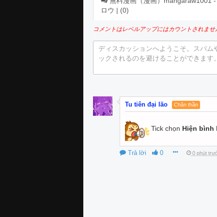
無料漫画（漫画）mangaraw1001 - 漫画
ロウ | (
0
)
コメントはレベルアップにはカウントされませ
ディスカッションへようこそ。スパム
ックされるのを避けることができます
Tu tiên đại lão
Chân thần
Tick chọn
Hiện bình 
Trả lời
0
0 phút trư