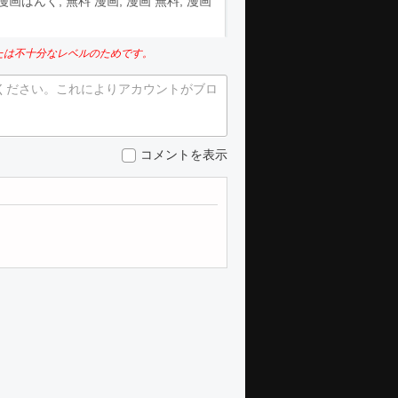
aw, 漫画ばんく, 無料 漫画, 漫画 無料, 漫画
たは不十分なレベルのためです。
ください。これによりアカウントがブロ
コメントを表示