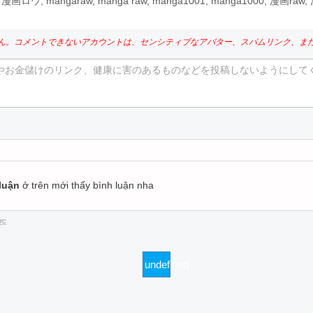
ロウ, mangaraw, manga raw, manga1001, manga1000, 漫画r
ん。コメントできないアカウントは、センシティブなアバター、スパムリンク、ま
やお金儲けのリンク、健康に害のあるものなどを投稿しないようにして
。
luận
ở trên mới thấy bình luận nha
ớc
undefined