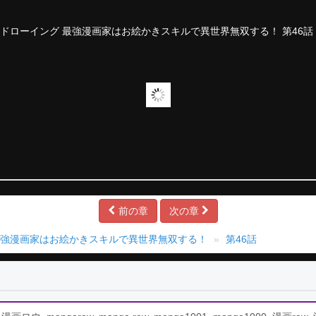
前の章
次の章
最強漫画家はお絵かきスキルで異世界無双する！
第46話