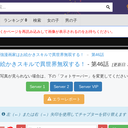
ランキング
検索
女の子
男の子
くかページを再読み込みして画像が表示されるのをお待ちください。
最強漫画家はお絵かきスキルで異世界無双する！
第46話
お絵かきスキルで異世界無双する！
- 第46話
[更新日: 2
写真が見られない場合は、下の「フォトサーバー」を変更してください
Server 1
Server 2
Server VIP
エラーレポート
左（←）または右（→）矢印を使用してチャプターを切り替えます