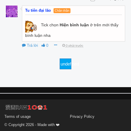
Tu tiên đại lão
Chân thần
Tick chọn
Hiện bình luận
ở trên mới thấy
bình luận nha
Trả lời
0
0 phút trước
undefined
Terms of usage
Privacy Policy
© Copyright 2026 - Made with ❤️