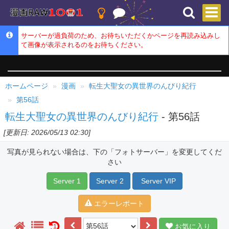
サーバーが過負荷のため、お待ちいただくかページを再読み込みし
て画像が表示されるのをお待ちください。
ホームページ
漫画
転生大聖女の異世界のんびり紀行
第56話
転生大聖女の異世界のんびり紀行
- 第56話
[更新日: 2026/05/13 02:30]
写真が見られない場合は、下の「フォトサーバー」を変更してくだ
さい
Server 1
Server 2
Server VIP
エラーレポート
お気に入り
1