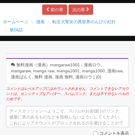
前の章
次の章
ホームページ
漫画
転生大聖女の異世界のんびり紀行
第56話
無料漫画（漫画）mangaraw1001 - 漫画ロウ,
mangaraw, manga raw, manga1001, manga1000, 漫画raw,
漫画ばんく, 無料 漫画, 漫画 無料, 漫画ロウ | (
0
)
コメントはレベルアップにはカウントされません。コメントできないアカウ
ントは、センシティブなアバター、スパムリンク、または不十分なレベルの
ためです。
ディスカッションへようこそ。スパムやお金儲けのリンク、
健康に害のあるものなどを投稿しないようにしてください。
これによりアカウントがブロックされるのを避けることがで
きます。
コメントを表示