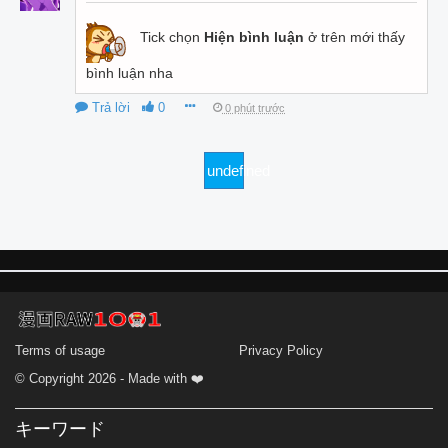
Tick chọn
Hiện bình luận
ở trên mới thấy
bình luận nha
Trả lời
0
0 phút trước
undefined
Terms of usage
Privacy Policy
© Copyright 2026 - Made with ❤️
キーワード