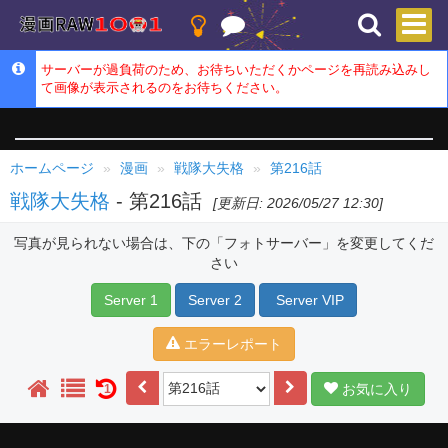
サーバーが過負荷のため、お待ちいただくかページを再読み込みし
て画像が表示されるのをお待ちください。
ホームページ
漫画
戦隊大失格
第216話
戦隊大失格
- 第216話
[更新日: 2026/05/27 12:30]
写真が見られない場合は、下の「フォトサーバー」を変更してくだ
さい
Server 1
Server 2
Server VIP
エラーレポート
お気に入り
1