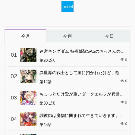
undefined
今月
今週
今日
迷宮キングダム 特殊部隊SASのおっさんの異世界ダンジョンサバイバルマニュアル!
01
0
第20.2話
異世界の戦士として国に招かれたけど、断って兵士から始める事にした
02
0
第12話
ちょっとだけ愛が重いダークエルフが異世界から追いかけてきた
03
0
第30.1話
調教師は魔物に囲まれて生きていきます。～勇者パーティーに置いていかれたけど、伝説の魔物と出会い最強になってた～
04
0
第45話