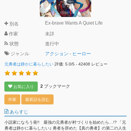
Ex-brave Wants A Quiet Life
別名
作家
未詳
状態
進行中
ジャンル
アクション
-
ヒーロー
元勇者は静かに暮らしたい
評価:
5.0
/
5
-
42408
レビュー
2
ブックマーク
お気に入り
作家
最新話を読む
あらすじ
小説家になろう発!! 最強の元勇者が村づくりを始めたら…!? 「元
勇者は静かに暮らしたい｣ 勇者を辞めた【真の勇者】の第二の人生