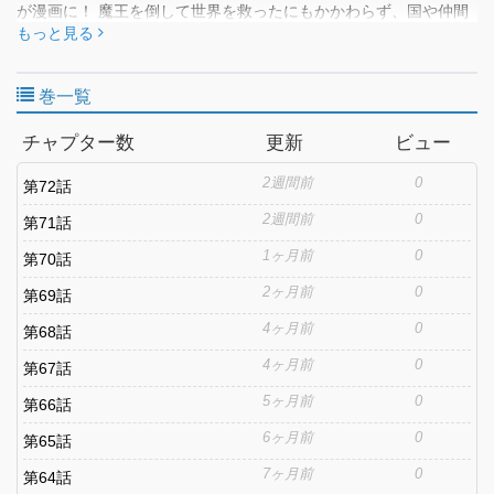
が漫画に！ 魔王を倒して世界を救ったにもかかわらず、国や仲間
からも裏切られた勇者ノエル・ビーガー。 失望し荒れ果てた廃村
もっと見る
の故郷に帰るが、そこで土地神の少女に請われて村を立て直すこ
とに！ ノエルと同様に居場所を失った者たちが集い、女神の恩恵
巻一覧
付きの村でまったりスローライフを目指すものの、元勇者の最強
の力が放置されるはずもなく…
チャプター数
更新
ビュー
2週間前
0
第72話
2週間前
0
第71話
1ヶ月前
0
第70話
2ヶ月前
0
第69話
4ヶ月前
0
第68話
4ヶ月前
0
第67話
5ヶ月前
0
第66話
6ヶ月前
0
第65話
7ヶ月前
0
第64話