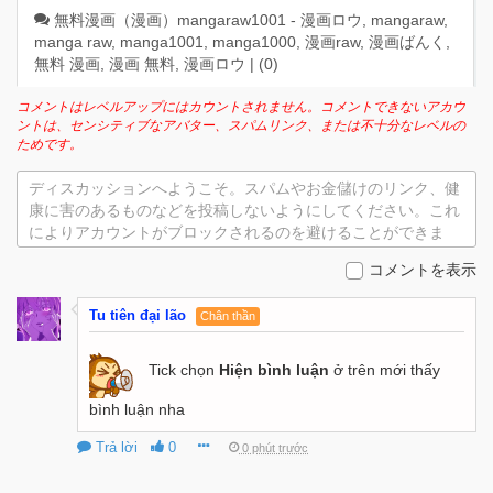
無料漫画（漫画）mangaraw1001 - 漫画ロウ, mangaraw,
manga raw, manga1001, manga1000, 漫画raw, 漫画ばんく,
無料 漫画, 漫画 無料, 漫画ロウ | (
0
)
コメントはレベルアップにはカウントされません。コメントできないアカウ
ントは、センシティブなアバター、スパムリンク、または不十分なレベルの
ためです。
ディスカッションへようこそ。スパムやお金儲けのリンク、健
康に害のあるものなどを投稿しないようにしてください。これ
によりアカウントがブロックされるのを避けることができま
す。
コメントを表示
Tu tiên đại lão
Chân thần
Tick chọn
Hiện bình luận
ở trên mới thấy
bình luận nha
Trả lời
0
0 phút trước