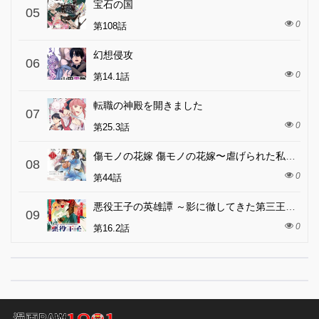
宝石の国
05
0
第108話
幻想侵攻
06
0
第14.1話
転職の神殿を開きました
07
0
第25.3話
傷モノの花嫁 傷モノの花嫁〜虐げられた私が、皇國の鬼神に見初められた理由〜 傷モノの花嫁 〜虐げられた私が、皇國の鬼神に見初められた理由〜
08
0
第44話
悪役王子の英雄譚 ～影に徹してきた第三王子、婚約破棄された公爵令嬢を引き取ったので本気を出してみた～
09
0
第16.2話