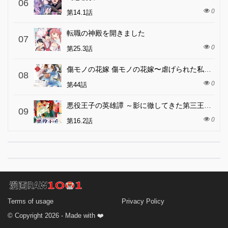
06
0
第14.1話
転職の神殿を開きました
07
0
第25.3話
傷モノの花嫁 傷モノの花嫁〜虐げられた私が、皇國の鬼神に見初められた理由〜 傷モノの花嫁 〜虐げられた私が、皇國の鬼神に見初められた理由〜
08
0
第44話
悪役王子の英雄譚 ～影に徹してきた第三王子、婚約破棄された公爵令嬢を引き取ったので本気を出してみた～
09
0
第16.2話
Terms of usage
Privacy Policy
© Copyright 2026 - Made with ❤️