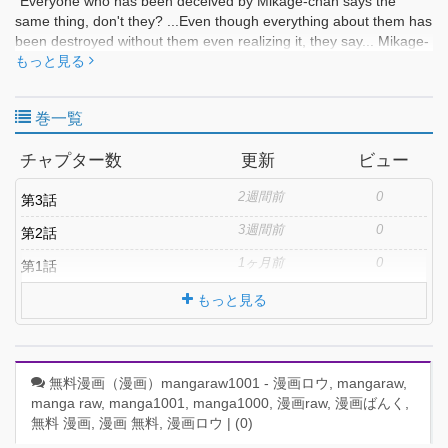
"Everyone who has been deceived by Mikage-chan says the
same thing, don't they? ...Even though everything about them has
been destroyed without them even realizing it, they say... Mikage-
chan is not at fault." ――On the surface, she is serious, quiet,
もっと見る
cute, and cheerful… but once anyone falls for that Mikage-chan,
they all become "strange." Regardless of whether they are men or
巻一覧
women, she enters their hearts, eats away at them, and drives
everyone's life to ruin. …That’s right, you’ve realized it by now,
チャプター数
更新
ビュー
haven’t you? It’s already too late for you, too. Ah, how pathetic.
Since you’ve gotten involved with Mikage-chan, it’s the end for
2週間前
0
第3話
you as well. That’s why I told you so many times, didn’t I?
――Stay away from Mikage-chan.
3週間前
0
第2話
1ヶ月前
0
第1話
もっと見る
無料漫画（漫画）mangaraw1001 - 漫画ロウ, mangaraw,
manga raw, manga1001, manga1000, 漫画raw, 漫画ばんく,
無料 漫画, 漫画 無料, 漫画ロウ | (
0
)