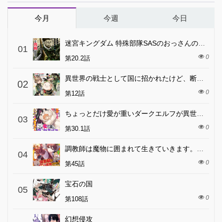
今月
今週
今日
迷宮キングダム 特殊部隊SASのおっさんの異世界ダンジョンサバイバルマニュアル!
01
0
第20.2話
異世界の戦士として国に招かれたけど、断って兵士から始める事にした
02
0
第12話
ちょっとだけ愛が重いダークエルフが異世界から追いかけてきた
03
0
第30.1話
調教師は魔物に囲まれて生きていきます。～勇者パーティーに置いていかれたけど、伝説の魔物と出会い最強になってた～
04
0
第45話
宝石の国
05
0
第108話
幻想侵攻