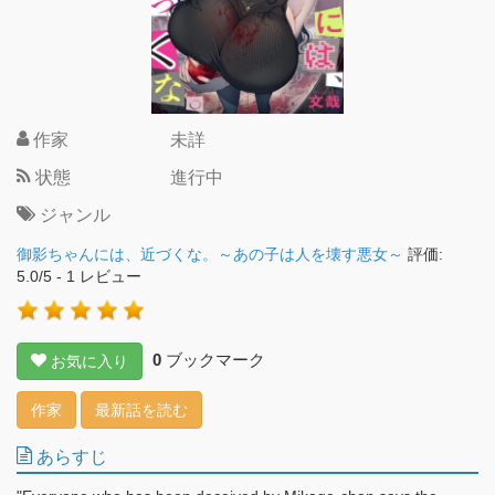
作家
未詳
状態
進行中
ジャンル
御影ちゃんには、近づくな。～あの子は人を壊す悪女～
評価:
5.0
/
5
-
1
レビュー
0
ブックマーク
お気に入り
作家
最新話を読む
あらすじ