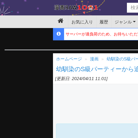
お気に入り
履歴
ジャンル
サーバーが過負荷のため、お待ちいただ
ホームページ
漫画
幼馴染のS級パ
幼馴染のS級パーティーから
[更新日: 2024/04/11 11:01]