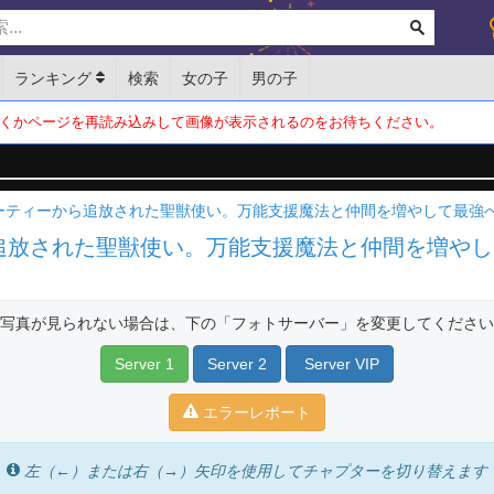
ランキング
検索
女の子
男の子
くかページを再読み込みして画像が表示されるのをお待ちください。
ーティーから追放された聖獣使い。万能支援魔法と仲間を増やして最強へ
追放された聖獣使い。万能支援魔法と仲間を増やし
写真が見られない場合は、下の「フォトサーバー」を変更してください
Server 1
Server 2
Server VIP
エラーレポート
左（←）または右（→）矢印を使用してチャプターを切り替えます