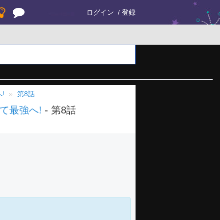
ログイン
登録
!
第8話
て最強へ!
- 第8話