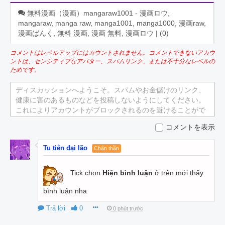
無料漫画（漫画）mangaraw1001 - 漫画ロウ,
mangaraw, manga raw, manga1001, manga1000, 漫画raw,
漫画ばんく, 無料 漫画, 漫画 無料, 漫画ロウ | (
0
)
コメントはレベルアップにはカウントされません。コメントできないアカウ
ントは、センシティブなアバター、スパムリンク、または不十分なレベルの
ためです。
ディスカッションへようこそ。スパムやお金儲けのリンク、
健康に害のあるものなどを投稿しないようにしてください。
これによりアカウントがブロックされるのを避けることがで
きます。
コメントを表示
Tu tiên đại lão
Chân thần
Tick chọn
Hiện bình luận
ở trên mới thấy
bình luận nha
Trả lời
0
0 phút trước