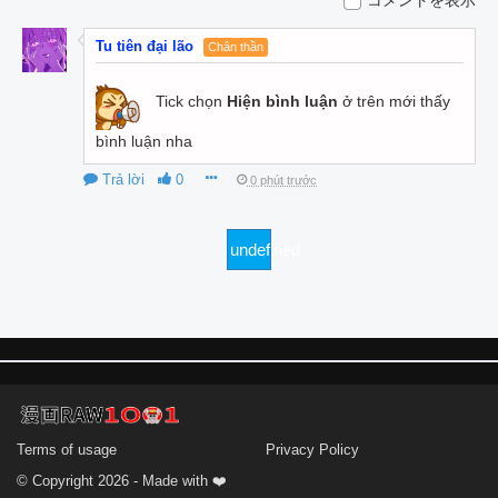
Tu tiên đại lão
Chân thần
Tick chọn
Hiện bình luận
ở trên mới thấy
bình luận nha
Trả lời
0
0 phút trước
undefined
Terms of usage
Privacy Policy
© Copyright 2026 - Made with ❤️