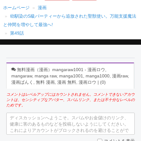
ホームページ
漫画
幼馴染のS級パーティーから追放された聖獣使い。万能支援魔法
と仲間を増やして最強へ!
第49話
無料漫画（漫画）mangaraw1001 - 漫画ロウ,
mangaraw, manga raw, manga1001, manga1000, 漫画raw,
漫画ばんく, 無料 漫画, 漫画 無料, 漫画ロウ | (
0
)
コメントはレベルアップにはカウントされません。コメントできないアカウ
ントは、センシティブなアバター、スパムリンク、または不十分なレベルの
ためです。
ディスカッションへようこそ。スパムやお金儲けのリンク、
健康に害のあるものなどを投稿しないようにしてください。
これによりアカウントがブロックされるのを避けることがで
きます。
コメントを表示