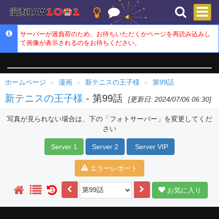
サーバーが過負荷のため、お待ちいただくかページを再読み込みし
て画像が表示されるのをお待ちください。
ホームページ
漫画
新テニスの王子様
第99話
新テニスの王子様
- 第99話
[更新日: 2024/07/06 06:30]
写真が見られない場合は、下の「フォトサーバー」を変更してくだ
さい
Server 1
Server 2
Server VIP
エラーレポート
お気に入り
1