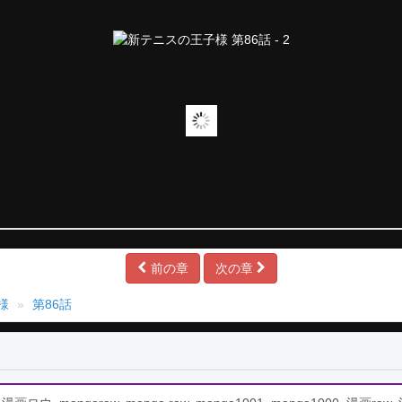
前の章
次の章
様
第86話