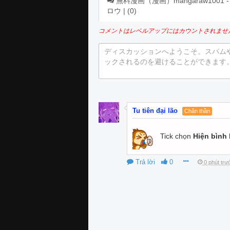
無料漫画（漫画）mangaraw1001 - 漫画
ロウ | (
0
)
コメントはレベルアップにはカウントされませ
ディスカッションへようこそ。スパム
ックされるのを避けることができます
Tu tiên đại lão
Chân thần
Tick chọn
Hiện bình 
Trả lời
0
0 phút trư