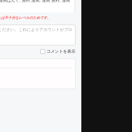
aw, 漫画ばんく, 無料 漫画, 漫画 無料, 漫画
たは不十分なレベルのためです。
ください。これによりアカウントがブロ
コメントを表示