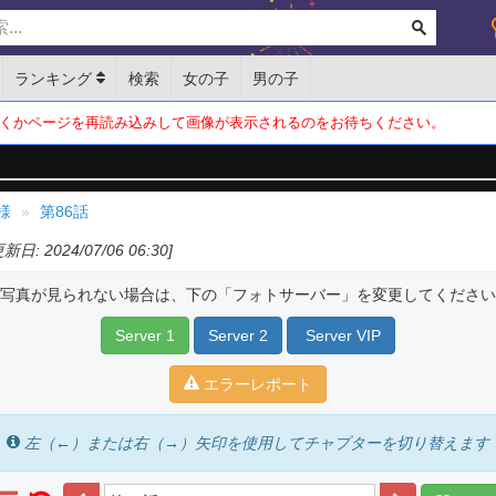
ランキング
検索
女の子
男の子
くかページを再読み込みして画像が表示されるのをお待ちください。
様
第86話
更新日: 2024/07/06 06:30]
写真が見られない場合は、下の「フォトサーバー」を変更してください
Server 1
Server 2
Server VIP
エラーレポート
左（←）または右（→）矢印を使用してチャプターを切り替えます