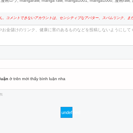
ロウ, mangaraw, manga raw, manga1001, manga1000, 漫画r
ん。コメントできないアカウントは、センシティブなアバター、スパムリンク、ま
やお金儲けのリンク、健康に害のあるものなどを投稿しないようにして
。
luận
ở trên mới thấy bình luận nha
ớc
undefined