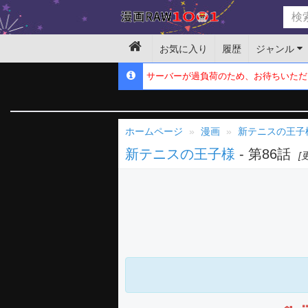
お気に入り
履歴
ジャンル
サーバーが過負荷のため、お待ちいただ
ホームページ
漫画
新テニスの王子
新テニスの王子様
- 第86話
[