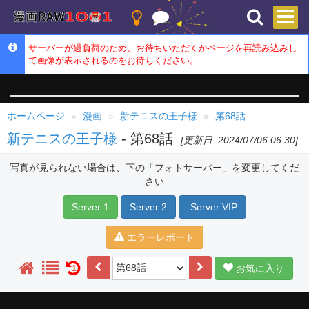
サーバーが過負荷のため、お待ちいただくかページを再読み込みし
て画像が表示されるのをお待ちください。
ホームページ
漫画
新テニスの王子様
第68話
新テニスの王子様
- 第68話
[更新日: 2024/07/06 06:30]
写真が見られない場合は、下の「フォトサーバー」を変更してくだ
さい
Server 1
Server 2
Server VIP
エラーレポート
お気に入り
1