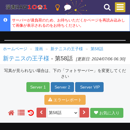
サーバーが過負荷のため、お待ちいただくかページを再読み込みし
て画像が表示されるのをお待ちください。
ホームページ
漫画
新テニスの王子様
第58話
新テニスの王子様
- 第58話
[更新日: 2024/07/06 06:30]
写真が見られない場合は、下の「フォトサーバー」を変更してくだ
さい
Server 1
Server 2
Server VIP
エラーレポート
お気に入り
1