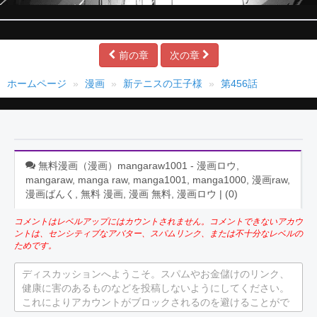
前の章
次の章
ホームページ
漫画
新テニスの王子様
第456話
無料漫画（漫画）mangaraw1001 - 漫画ロウ,
mangaraw, manga raw, manga1001, manga1000, 漫画raw,
漫画ばんく, 無料 漫画, 漫画 無料, 漫画ロウ | (
0
)
コメントはレベルアップにはカウントされません。コメントできないアカウ
ントは、センシティブなアバター、スパムリンク、または不十分なレベルの
ためです。
ディスカッションへようこそ。スパムやお金儲けのリンク、
健康に害のあるものなどを投稿しないようにしてください。
これによりアカウントがブロックされるのを避けることがで
きます。