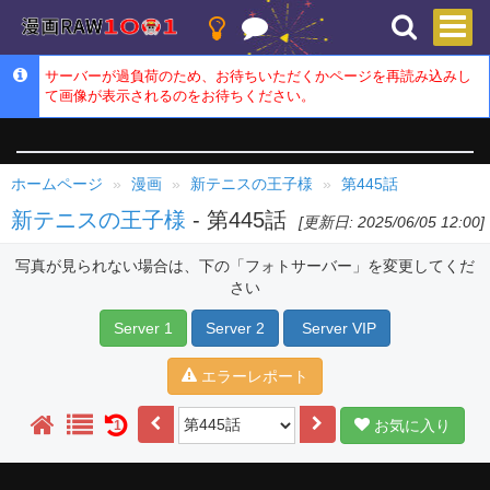
サーバーが過負荷のため、お待ちいただくかページを再読み込みし
て画像が表示されるのをお待ちください。
ホームページ
漫画
新テニスの王子様
第445話
新テニスの王子様
- 第445話
[更新日: 2025/06/05 12:00]
写真が見られない場合は、下の「フォトサーバー」を変更してくだ
さい
Server 1
Server 2
Server VIP
エラーレポート
お気に入り
1