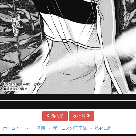
前の章
次の章
ホームページ
漫画
新テニスの王子様
第445話