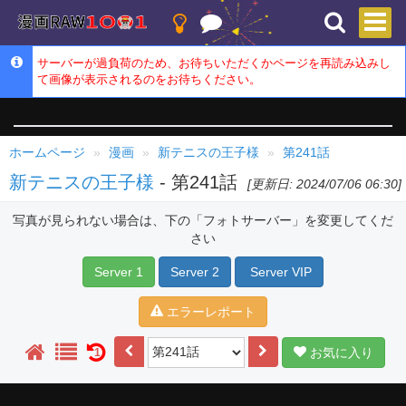
サーバーが過負荷のため、お待ちいただくかページを再読み込みし
て画像が表示されるのをお待ちください。
ホームページ
漫画
新テニスの王子様
第241話
新テニスの王子様
- 第241話
[更新日: 2024/07/06 06:30]
写真が見られない場合は、下の「フォトサーバー」を変更してくだ
さい
Server 1
Server 2
Server VIP
エラーレポート
お気に入り
1