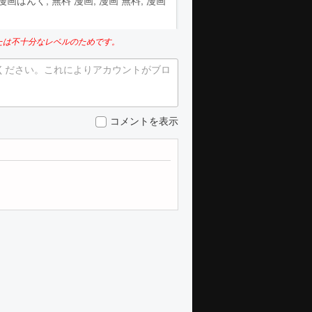
aw, 漫画ばんく, 無料 漫画, 漫画 無料, 漫画
たは不十分なレベルのためです。
ください。これによりアカウントがブロ
コメントを表示