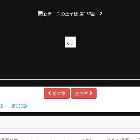
前の章
次の章
様
第136話