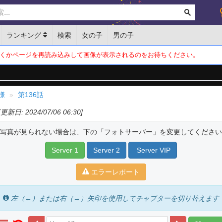
ランキング
検索
女の子
男の子
くかページを再読み込みして画像が表示されるのをお待ちください。
様
第136話
[更新日: 2024/07/06 06:30]
写真が見られない場合は、下の「フォトサーバー」を変更してください
Server 1
Server 2
Server VIP
エラーレポート
左（←）または右（→）矢印を使用してチャプターを切り替えます