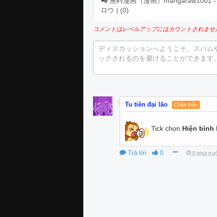
無料漫画（漫画）mangaraw1001 - 漫画
ロウ | (
0
)
コメントはレベルアップにはカウントされませ
ディスカッションへようこそ。スパム
ックされるのを避けることができます
Tu tiên đại lão
Chân thần
Tick chọn
Hiện bình 
Trả lời
0
0 phút trư