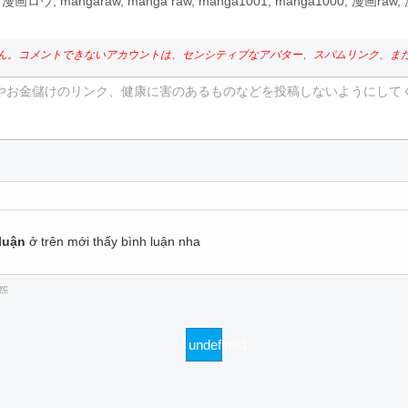
ロウ, mangaraw, manga raw, manga1001, manga1000, 漫画r
ん。コメントできないアカウントは、センシティブなアバター、スパムリンク、ま
やお金儲けのリンク、健康に害のあるものなどを投稿しないようにして
。
luận
ở trên mới thấy bình luận nha
ớc
undefined