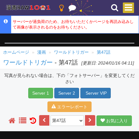
サーバーが過負荷のため、お待ちいただくかページを再読み込みし
て画像が表示されるのをお待ちください。
ホームページ
漫画
ワールドトリガー
第47話
ワールドトリガー
- 第47話
[更新日: 2024/01/16 04:11]
写真が見られない場合は、下の「フォトサーバー」を変更してくだ
さい
Server 1
Server 2
Server VIP
エラーレポート
お気に入り
1