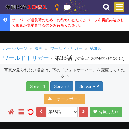
サーバーが過負荷のため、お待ちいただくかページを再読み込みし
て画像が表示されるのをお待ちください。
ホームページ
漫画
ワールドトリガー
第38話
ワールドトリガー
- 第38話
[更新日: 2024/01/16 04:11]
写真が見られない場合は、下の「フォトサーバー」を変更してくだ
さい
Server 1
Server 2
Server VIP
エラーレポート
お気に入り
1