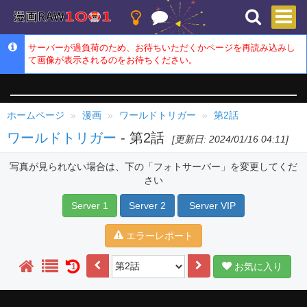
サーバーが過負荷のため、お待ちいただくかページを再読み込みし
て画像が表示されるのをお待ちください。
ホームページ
漫画
ワールドトリガー
第2話
ワールドトリガー
- 第2話
[更新日: 2024/01/16 04:11]
写真が見られない場合は、下の「フォトサーバー」を変更してくだ
さい
Server 1
Server 2
Server VIP
エラーレポート
お気に入り
1