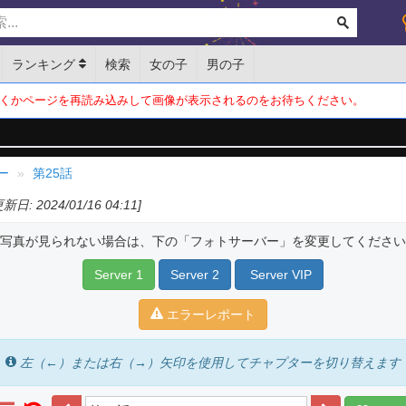
ランキング
検索
女の子
男の子
くかページを再読み込みして画像が表示されるのをお待ちください。
ー
第25話
更新日: 2024/01/16 04:11]
写真が見られない場合は、下の「フォトサーバー」を変更してください
Server 1
Server 2
Server VIP
エラーレポート
左（←）または右（→）矢印を使用してチャプターを切り替えます