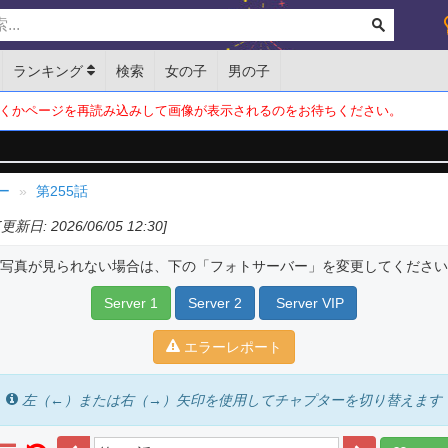
ランキング
検索
女の子
男の子
くかページを再読み込みして画像が表示されるのをお待ちください。
ー
第255話
[更新日: 2026/06/05 12:30]
写真が見られない場合は、下の「フォトサーバー」を変更してください
Server 1
Server 2
Server VIP
エラーレポート
左（←）または右（→）矢印を使用してチャプターを切り替えます