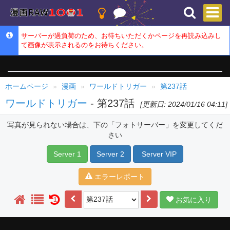
サーバーが過負荷のため、お待ちいただくかページを再読み込みし
て画像が表示されるのをお待ちください。
ホームページ
漫画
ワールドトリガー
第237話
ワールドトリガー
- 第237話
[更新日: 2024/01/16 04:11]
写真が見られない場合は、下の「フォトサーバー」を変更してくだ
さい
Server 1
Server 2
Server VIP
エラーレポート
お気に入り
1