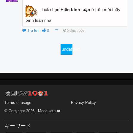
Tick chọn
Hiện bình luận
ở trên mới thấy
bình luận nha
Trả lời
0
0 phút trước
undefined
Terms of usage
Privacy Policy
© Copyright 2026 - Made with ❤️
キーワード