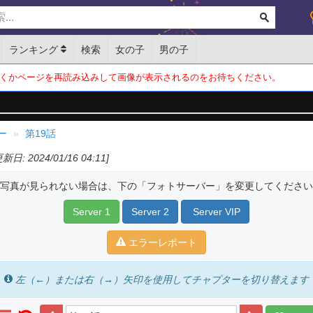
ランキング
検索
女の子
男の子
くかページを再読み込みして画像が表示されるのをお待ちください。
ー
第19話
更新日: 2024/01/16 04:11]
写真が見られない場合は、下の「フォトサーバー」を変更してください
Server 1
Server 2
Server VIP
エラーレポート
左（←）または右（→）矢印を使用してチャプターを切り替えます