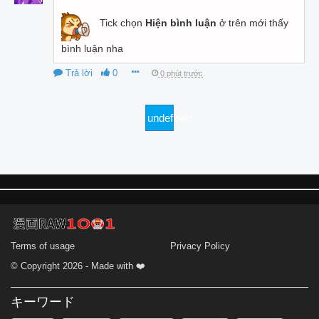
Tick chọn
Hiện bình luận
ở trên mới thấy
bình luận nha
Trả lời
0
0 phút trước
undefined
Terms of usage
Privacy Policy
© Copyright 2026 - Made with ❤️
キーワード