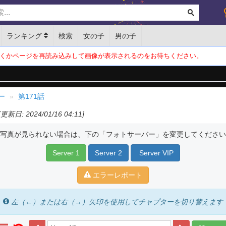
ランキング
検索
女の子
男の子
くかページを再読み込みして画像が表示されるのをお待ちください。
ー
第171話
[更新日: 2024/01/16 04:11]
写真が見られない場合は、下の「フォトサーバー」を変更してください
Server 1
Server 2
Server VIP
エラーレポート
左（←）または右（→）矢印を使用してチャプターを切り替えます