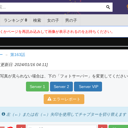
ランキング
検索
女の子
男の子
くかページを再読み込みして画像が表示されるのをお待ちください。
ー
第163話
[更新日: 2024/01/16 04:11]
写真が見られない場合は、下の「フォトサーバー」を変更してください
Server 1
Server 2
Server VIP
エラーレポート
左（←）または右（→）矢印を使用してチャプターを切り替えます