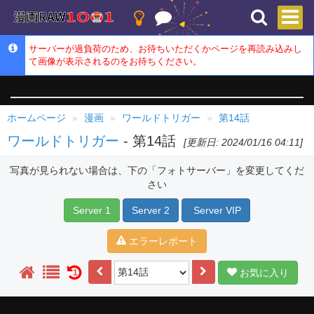
サーバーが過負荷のため、お待ちいただくかページを再読み込みし
て画像が表示されるのをお待ちください。
ホームページ
漫画
ワールドトリガー
第14話
ワールドトリガー
- 第14話
[更新日: 2024/01/16 04:11]
写真が見られない場合は、下の「フォトサーバー」を変更してくだ
さい
Server 1
Server 2
Server VIP
エラーレポート
お気に入り
1