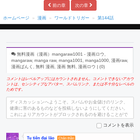
前の章
次の章
ホームページ
漫画
ワールドトリガー
第144話
無料漫画（漫画）mangaraw1001 - 漫画ロウ,
mangaraw, manga raw, manga1001, manga1000, 漫画raw,
漫画ばんく, 無料 漫画, 漫画 無料, 漫画ロウ | (
0
)
コメントはレベルアップにはカウントされません。コメントできないアカウ
ントは、センシティブなアバター、スパムリンク、または不十分なレベルの
ためです。
ディスカッションへようこそ。スパムやお金儲けのリンク、
健康に害のあるものなどを投稿しないようにしてください。
これによりアカウントがブロックされるのを避けることがで
きます。
コメントを表示
Tu tiên đại lão
Chân thần