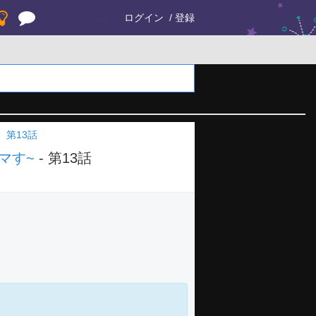
ログイン
登録
第13話
マす~
- 第13話