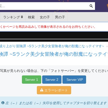
ランキング
検索
女の子
男の子
くかページを再読み込みして画像が表示されるのをお待ちください。
成り上がり冒険譚 ~Sランク美少女冒険者が俺の獣魔になっテイマす~
険譚 ~Sランク美少女冒険者が俺の獣魔になっテイ
写真が見られない場合は、下の「フォトサーバー」を変更してください
Server 1
Server 2
Server VIP
エラーレポート
左（←）または右（→）矢印を使用してチャプターを切り替えます