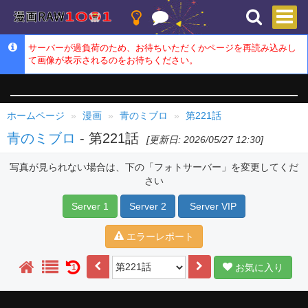
サーバーが過負荷のため、お待ちいただくかページを再読み込みし
て画像が表示されるのをお待ちください。
ホームページ
漫画
青のミブロ
第221話
青のミブロ
- 第221話
[更新日: 2026/05/27 12:30]
写真が見られない場合は、下の「フォトサーバー」を変更してくだ
さい
Server 1
Server 2
Server VIP
エラーレポート
お気に入り
1