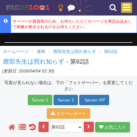
サーバーが過負荷のため、お待ちいただくかページを再読み込みし
て画像が表示されるのをお待ちください。
ホームページ
漫画
茜部先生は照れ知らず
第62話
茜部先生は照れ知らず
- 第62話
[更新日: 2026/04/04 02:30]
写真が見られない場合は、下の「フォトサーバー」を変更してくだ
さい
Server 1
Server 2
Server VIP
エラーレポート
お気に入り
1