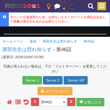
サーバーが過負荷のため、お待ちいただくかページを再読み込みし
て画像が表示されるのをお待ちください。
ホームページ
漫画
茜部先生は照れ知らず
第46話
茜部先生は照れ知らず
- 第46話
[更新日: 2025/10/04 03:00]
写真が見られない場合は、下の「フォトサーバー」を変更してくだ
さい
Server 1
Server 2
Server VIP
エラーレポート
お気に入り
1