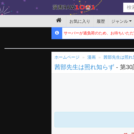
お気に入り
履歴
ジャンル
サーバーが過負荷のため、お待ちいただ
ホームページ
漫画
茜部先生は照れ
茜部先生は照れ知らず
- 第3