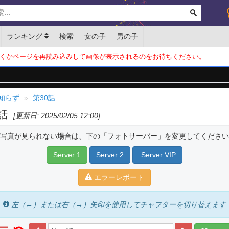
ランキング
検索
女の子
男の子
くかページを再読み込みして画像が表示されるのをお待ちください。
知らず
第30話
0話
[更新日: 2025/02/05 12:00]
写真が見られない場合は、下の「フォトサーバー」を変更してください
Server 1
Server 2
Server VIP
エラーレポート
左（←）または右（→）矢印を使用してチャプターを切り替えます