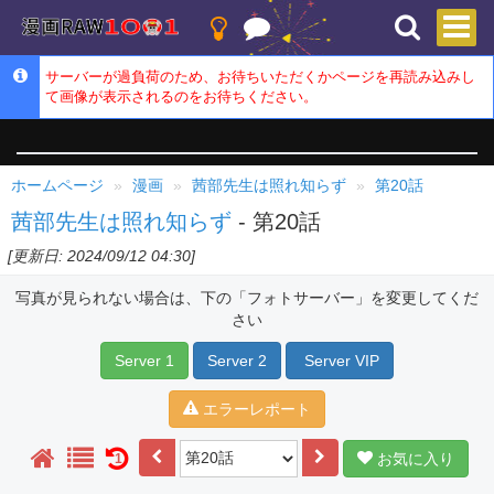
サーバーが過負荷のため、お待ちいただくかページを再読み込みし
て画像が表示されるのをお待ちください。
ホームページ
漫画
茜部先生は照れ知らず
第20話
茜部先生は照れ知らず
- 第20話
[更新日: 2024/09/12 04:30]
写真が見られない場合は、下の「フォトサーバー」を変更してくだ
さい
Server 1
Server 2
Server VIP
エラーレポート
お気に入り
1