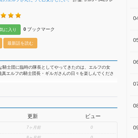
0
0
ブックマーク
気に入り
0
最新話を読む
0
な騎士団に臨時の隊長としてやってきたのは、エルフの女
な純真エルフの騎士団長・ギルガさんの日々を楽しんでくださ
0
0
更新
ビュー
0
7ヶ月前
0
8ヶ月前
0