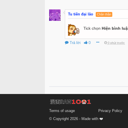
Tu tiên đại lão
Chân thần
Tick chọn
Hiện bình lu
Trả lời
0
0 phút trước
Terms of usage
Privacy Policy
© Copyright 2026 - Made with ❤️