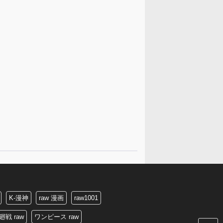
K-漫神
raw 漫画
raw1001
廻戦 raw
ワンピース raw