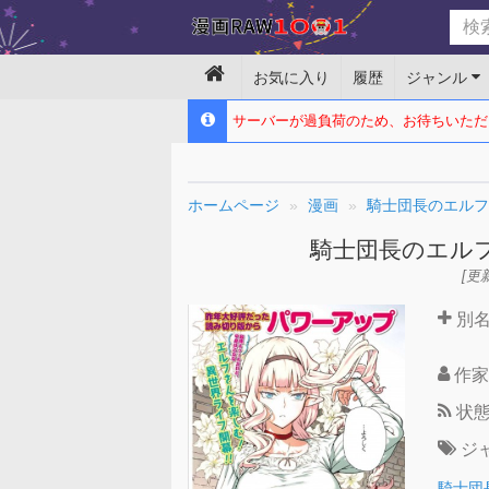
お気に入り
履歴
ジャンル
サーバーが過負荷のため、お待ちいただ
ホームページ
漫画
騎士団長のエルフ
騎士団長のエル
[更新
別
作家
状
ジ
騎士団