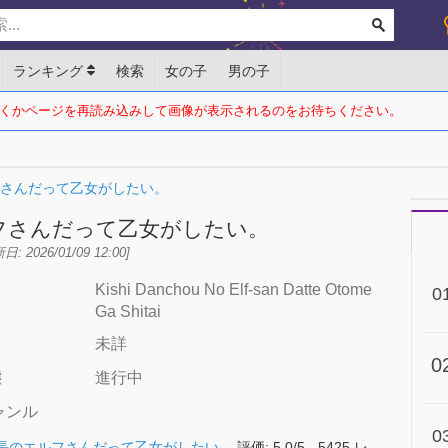
ランキング
検索
女の子
男の子
くかページを再読み込みして画像が表示されるのをお待ちください。
さんだって乙女がしたい。
フさんだって乙女がしたい。
日: 2026/01/09 12:00]
Kishi Danchou No Elf-san Datte Otome
名
0
Ga Shitai
未詳
0
態
進行中
ャンル
0
長のエルフさんだって乙女がしたい。
評価:
5.0
/
5
-
5425
レ