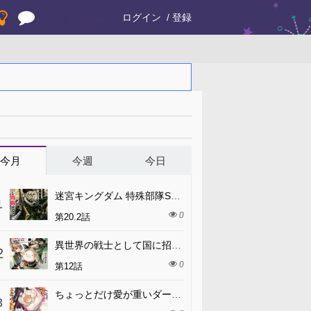
ログイン
登録
今月
今週
今日
迷宮キングダム 特殊部隊SASのおっさんの異世界ダンジョンサバイバルマニュアル!
1
0
第20.2話
異世界の戦士として国に招かれたけど、断って兵士から始める事にした
2
0
第12話
ちょっとだけ愛が重いダークエルフが異世界から追いかけてきた
3