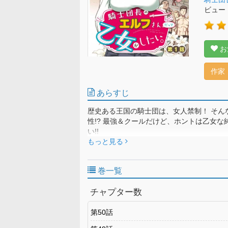
ビュー
お
作家
あらすじ
歴史ある王国の騎士団は、女人禁制！ そん
性!? 最強＆クールだけど、ホントは乙女
い!!
もっと見る
巻一覧
チャプター数
第50話