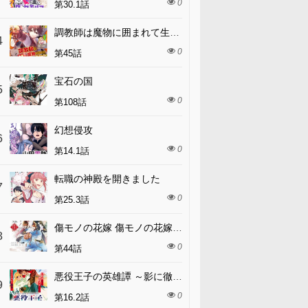
0
第30.1話
調教師は魔物に囲まれて生きていきます。～勇者パーティーに置いていかれたけど、伝説の魔物と出会い最強になってた～
4
0
第45話
宝石の国
5
0
第108話
幻想侵攻
6
0
第14.1話
転職の神殿を開きました
7
0
第25.3話
傷モノの花嫁 傷モノの花嫁〜虐げられた私が、皇國の鬼神に見初められた理由〜 傷モノの花嫁 〜虐げられた私が、皇國の鬼神に見初められた理由〜
8
0
第44話
悪役王子の英雄譚 ～影に徹してきた第三王子、婚約破棄された公爵令嬢を引き取ったので本気を出してみた～
9
0
第16.2話