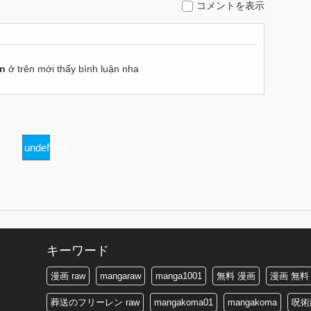
コメントを表示
ận
ở trên mới thấy bình luận nha
undefined
キーワード
漫画 raw
mangaraw
manga1001
無料 漫画
漫画 無料
葬送のフリーレン raw
mangakoma01
mangakoma
呪術