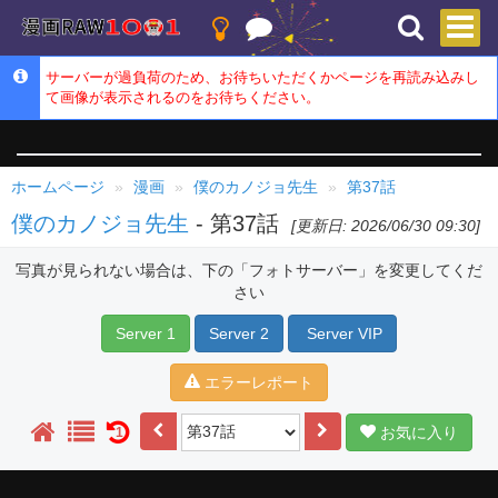
サーバーが過負荷のため、お待ちいただくかページを再読み込みし
て画像が表示されるのをお待ちください。
ホームページ
漫画
僕のカノジョ先生
第37話
僕のカノジョ先生
- 第37話
[更新日: 2026/06/30 09:30]
写真が見られない場合は、下の「フォトサーバー」を変更してくだ
さい
Server 1
Server 2
Server VIP
エラーレポート
お気に入り
1