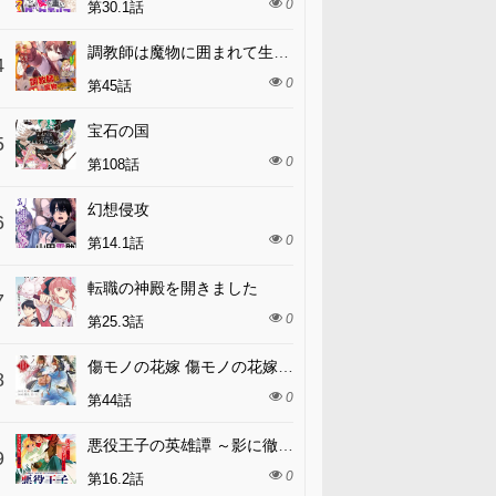
0
第30.1話
調教師は魔物に囲まれて生きていきます。～勇者パーティーに置いていかれたけど、伝説の魔物と出会い最強になってた～
4
0
第45話
宝石の国
5
0
第108話
幻想侵攻
6
0
第14.1話
転職の神殿を開きました
7
0
第25.3話
傷モノの花嫁 傷モノの花嫁〜虐げられた私が、皇國の鬼神に見初められた理由〜 傷モノの花嫁 〜虐げられた私が、皇國の鬼神に見初められた理由〜
8
0
第44話
悪役王子の英雄譚 ～影に徹してきた第三王子、婚約破棄された公爵令嬢を引き取ったので本気を出してみた～
9
0
第16.2話