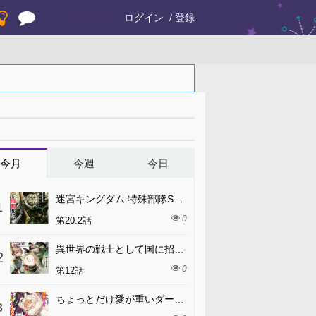
ログイン
登録
今月
今週
今日
迷宮キングダム 特殊部隊SASのおっさんの異世界ダンジョンサバイバルマニュアル!
1
0
第20.2話
異世界の戦士として国に招かれたけど、断って兵士から始める事にした
2
0
第12話
ちょっとだけ愛が重いダークエルフが異世界から追いかけてきた
3