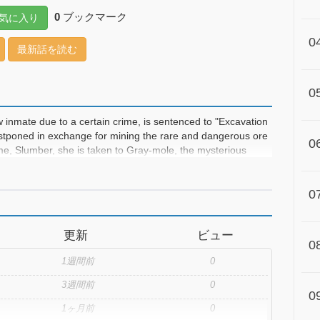
0
ブックマーク
気に入り
0
最新話を読む
0
mate due to a certain crime, is sentenced to "Excavation
stponed in exchange for mining the rare and dangerous ore
0
ime, Slumber, she is taken to Gray-mole, the mysterious
. In this demon's den filled with outlaws and dangerous
ning days begin――! A pop and thrilling prison comedy that
0
risoners, begins now!
更新
ビュー
0
1週間前
0
3週間前
0
0
1ヶ月前
0