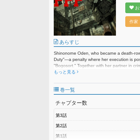
お
作家
あらすじ
Shinonome Oden, who became a death-row in
Duty"—a penalty where her execution is po
"Bogosort." Together with her partner in cr
massive ruin that is the source of Bogosort
もっと見る
creatures, Oden's life-or-death mineral mi
depicts the chaotic joy and sorrow of the p
巻一覧
チャプター数
第3話
第2話
第1話