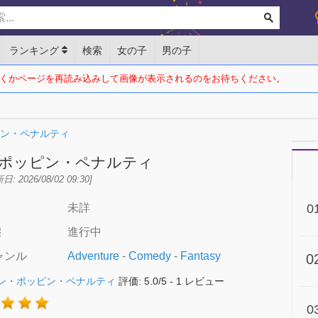
ランキング
検索
女の子
男の子
くかページを再読み込みして画像が表示されるのをお待ちください。
ン・ペナルティ
ポッピン・ペナルティ
日: 2026/08/02 09:30]
未詳
0
態
進行中
ャンル
Adventure
-
Comedy
-
Fantasy
0
ン・ポッピン・ペナルティ
評価:
5.0
/
5
-
1
レビュー
0