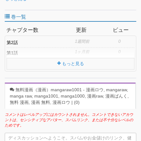
refuses, but due to the high fee and to prevent her from being
stalked, he decides to take the job. However, it was a trap set by
巻一覧
Nao, who wanted to quit being an idol by creating a fake lover!!!
For the sake of her wish, Kaito tries his absolute best to act as her
チャプター数
更新
ビュー
fake boyfriend. Nao also does her best to play the role of a
girlfriend—even going as far as sexual acts—in order to quit being
1週間前
0
第2話
an idol, but she gradually finds herself attracted to Kaito…….
From the author of the 300,000+ download "Rental Girlfriend"
1ヶ月前
0
第1話
series comes a fake boyfriend-girlfriend romantic comedy
between a scheming idol and an overly serious guy!!!!
もっと見る
無料漫画（漫画）mangaraw1001 - 漫画ロウ, mangaraw,
manga raw, manga1001, manga1000, 漫画raw, 漫画ばんく,
無料 漫画, 漫画 無料, 漫画ロウ | (
0
)
コメントはレベルアップにはカウントされません。コメントできないアカウ
ントは、センシティブなアバター、スパムリンク、または不十分なレベルの
ためです。
ディスカッションへようこそ。スパムやお金儲けのリンク、健