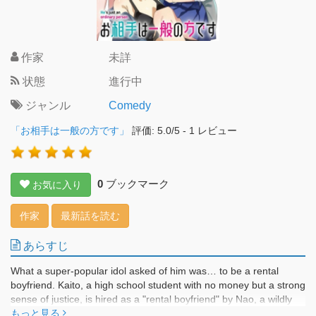
作家
未詳
状態
進行中
ジャンル
Comedy
「お相手は一般の方です」
評価:
5.0
/
5
-
1
レビュー
0
ブックマーク
お気に入り
作家
最新話を読む
あらすじ
What a super-popular idol asked of him was… to be a rental
boyfriend. Kaito, a high school student with no money but a strong
sense of justice, is hired as a "rental boyfriend" by Nao, a wildly
popular idol who is currently the talk of the town!! At first, Kaito
もっと見る