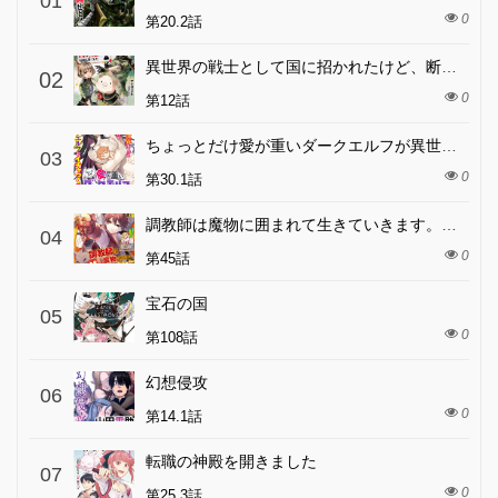
01
0
第20.2話
異世界の戦士として国に招かれたけど、断って兵士から始める事にした
02
0
第12話
ちょっとだけ愛が重いダークエルフが異世界から追いかけてきた
03
0
第30.1話
調教師は魔物に囲まれて生きていきます。～勇者パーティーに置いていかれたけど、伝説の魔物と出会い最強になってた～
04
0
第45話
宝石の国
05
0
第108話
幻想侵攻
06
0
第14.1話
転職の神殿を開きました
07
0
第25.3話