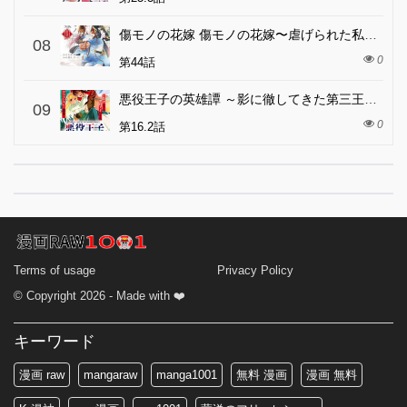
傷モノの花嫁 傷モノの花嫁〜虐げられた私が、皇國の鬼神に見初められた理由〜 傷モノの花嫁 〜虐げられた私が、皇國の鬼神に見初められた理由〜
08
0
第44話
悪役王子の英雄譚 ～影に徹してきた第三王子、婚約破棄された公爵令嬢を引き取ったので本気を出してみた～
09
0
第16.2話
Terms of usage
Privacy Policy
© Copyright 2026 - Made with ❤️
キーワード
漫画 raw
mangaraw
manga1001
無料 漫画
漫画 無料