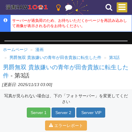
サーバーが過負荷のため、お待ちいただくかページを再読み込みし
て画像が表示されるのをお待ちください。
ホームページ
漫画
男爵無双 貴族嫌いの青年が田舎貴族に転生した件
第3話
男爵無双 貴族嫌いの青年が田舎貴族に転生した
件
- 第3話
[更新日: 2025/11/13 03:00]
写真が見られない場合は、下の「フォトサーバー」を変更してくだ
さい
Server 1
Server 2
Server VIP
エラーレポート