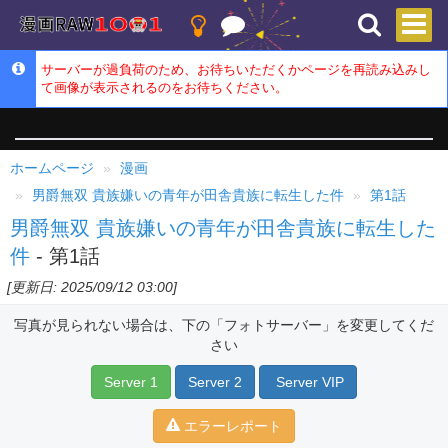
サーバーが過負荷のため、お待ちいただくかページを再読み込みし
て画像が表示されるのをお待ちください。
ホームページ
漫画
男爵無双 貴族嫌いの青年が田舎貴族に転生した件
第1話
男爵無双 貴族嫌いの青年が田舎貴族に転生した
件
- 第1話
[更新日: 2025/09/12 03:00]
写真が見られない場合は、下の「フォトサーバー」を変更してくだ
さい
Server 1
Server 2
Server VIP
エラーレポート